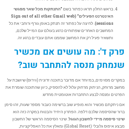
בראש החלון תראו כפתור בשם
"התנתקות מכל שאר מפגשי
האינטרנט הפעילים" (Sign out of all other Gmail web
sessions)
. לחיצה על כפתור זה תנתק באופן גורף ורוחבי את כל
המחשבים האחרים שפתוחים כרגע בעולם עם המייל שלכם,
ותשאיר פעיל רק את המחשב שממנו אתם עובדים ברגע זה.
פרק ד': מה עושים אם מכשיר
שנמחק מנסה להתחבר שוב?
במקרים מסוימים, במיוחד אם מדובר בתוכנה זדונית (ווירוס) שיושבת על
מחשב מרוחק, הניתוק מרחוק עלול לא להספיק, כיוון שהתוכנה שומרת את
הפרטים ומנסה לבצע התחברות אוטומטית מחדש.
אם ניתקתם מכשיר והוא מופיע שוב ברשימה כעבור מספר שעות, זהו סימן
ברור שהסיסמה שלכם דלפה. הפתרון היחיד והבטוח במקרה כזה הוא
שינוי סיסמה מיידי לחשבון הגוגל
. שינוי הסיסמה הראשי של החשבון
מבצע איפוס גלובלי (Global Reset) ומאלץ את כל האפליקציות,