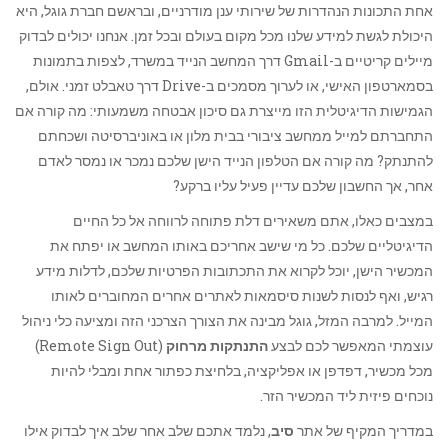
אחת התכונות הנהדרות של שירותי ענן מודרניים, ובראשם חברת גוגל, היא
היכולת לגשת למידע שלנו מכל מקום בעולם ובכל זמן. אנחנו יכולים לבדוק
מיילים קריטיים ב-Gmail דרך המחשב הנייד במשרד, לצפות בתמונות
בסמארטפון האישי, או לערוך מסמכים ב-Drive דרך טאבלט זמני. אולם,
הגמישות הדיגיטלית הזו מייצרת גם סיכון אבטחה משמעותי: מה קורה אם
התחברתם למייל ממחשב ציבורי בבית מלון או באוניברסיטה ושכחתם
להתנתק? מה קורה אם הטלפון הנייד הישן שלכם נמכר או נמסר לאדם
אחר, אך החשבון שלכם עדיין פעיל עליו ברקע?
במצבים כאלו, אתם משאירים דלת פתוחה לרווחה אל כל החיים
הדיגיטליים שלכם. כל מי שישב אחריכם באותו המחשב או יפתח את
המכשיר הישן, יוכל לקרוא את התכתובות הפרטיות שלכם, לדלות מידע
רגיש, ואף לנסות לשנות סיסמאות לאתרים אחרים המחוברים לאותו
המייל. למרבה המזל, גוגל מבינה את הצורך הצרכני הזה ומציעה כלי ניהול
עוצמתי המאפשר לכם לבצע
התנתקות מרחוק
(Remote Sign Out)
מכל מכשיר, דפדפן או אפליקציה, בלחיצת כפתור אחת ומבלי להיות
נוכחים פיזית ליד המכשיר הזר.
במדריך המקיף של אתר
סיב
, נלמד אתכם שלב אחר שלב איך לבדוק אילו