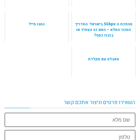
מהפכת ה-5Gbps בישראל: המדריך
גמבו מייל
הטכני המלא – האם זה העתיד או
בזבוז כסף?
טאבלט עם מקלדת
השאירו פרטים וניצור אתכם קשר
שם
מלא
טלפון