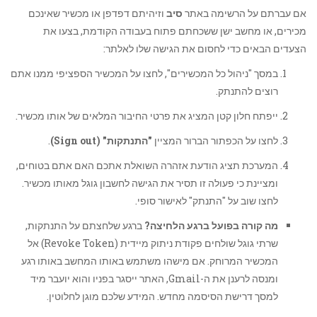
אם עברתם על הרשימה באתר
סיב
וזיהיתם דפדפן או מכשיר שאינכם
מכירים, או מחשב ישן ששכחתם פתוח בעבודה הקודמת, בצעו את
הצעדים הבאים כדי לחסום את הגישה שלו לאלתר:
במסך "ניהול כל המכשירים", לחצו על המכשיר הספציפי ממנו אתם
רוצים להתנתק.
ייפתח חלון קטן המציג את פרטי החיבור המלאים של אותו מכשיר.
לחצו על הכפתור הברור המציין
"התנתקות" (Sign out)
.
המערכת תציג הודעת אזהרה השואלת אתכם האם אתם בטוחים,
ומציינת כי פעולה זו תסיר את הגישה לחשבון גוגל מאותו מכשיר.
לחצו שוב על "התנתק" לאישור סופי.
מה קורה בפועל ברגע הלחיצה?
ברגע שלחצתם על התנתקות,
שרתי גוגל שולחים פקודת ניתוק מיידית (Revoke Token) אל
המכשיר המרוחק. אם מישהו משתמש באותו המחשב באותו רגע
ומנסה לרענן את ה-Gmail, האתר ייסגר בפניו והוא יועבר מיד
למסך דרישת הסיסמה מחדש. המידע שלכם מוגן לחלוטין.