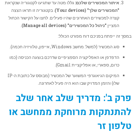
איתור המכשירים שלכם:
גללו מטה עד שתגיעו לקטגוריה שנקראת
"המכשירים שלך" (Your devices)
. בקטגוריה זו תראו הצצה
קצרה למכשירים האחרונים שהיו פעילים. לחצו על הקישור הכחול
המציין
"ניהול כל המכשירים" (Manage all devices)
.
במסך זה ייפתח בפניכם דוח מפורט הכולל:
סוג המכשיר (למשל: מחשב Windows, אייפון, טלוויזיה חכמה).
הדפדפן או האפליקציה הספציפיים שדרכם בוצעה הכניסה (כמו
כרום, ספארי, או אפליקציית Gmail).
המיקום הגיאוגרפי המשוער של המכשיר (מבוסס על כתובת ה-IP
שלו) והזמן המדויק שבו הוא היה פעיל לאחרונה.
פרק ב': מדריך שלב אחר שלב
להתנתקות מרוחקת ממחשב או
טלפון זר