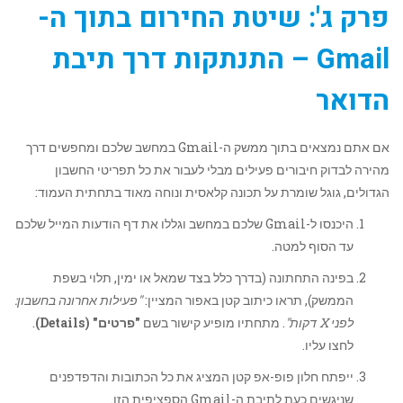
פרק ג': שיטת החירום בתוך ה-
Gmail – התנתקות דרך תיבת
הדואר
אם אתם נמצאים בתוך ממשק ה-Gmail במחשב שלכם ומחפשים דרך
מהירה לבדוק חיבורים פעילים מבלי לעבור את כל תפריטי החשבון
הגדולים, גוגל שומרת על תכונה קלאסית ונוחה מאוד בתחתית העמוד:
היכנסו ל-Gmail שלכם במחשב וגללו את דף הודעות המייל שלכם
עד הסוף למטה.
בפינה התחתונה (בדרך כלל בצד שמאל או ימין, תלוי בשפת
הממשק), תראו כיתוב קטן באפור המציין:
"פעילות אחרונה בחשבון:
לפני X דקות"
. מתחתיו מופיע קישור בשם
"פרטים" (Details)
.
לחצו עליו.
ייפתח חלון פופ-אפ קטן המציג את כל הכתובות והדפדפנים
שניגשים כעת לתיבת ה-Gmail הספציפית הזו.