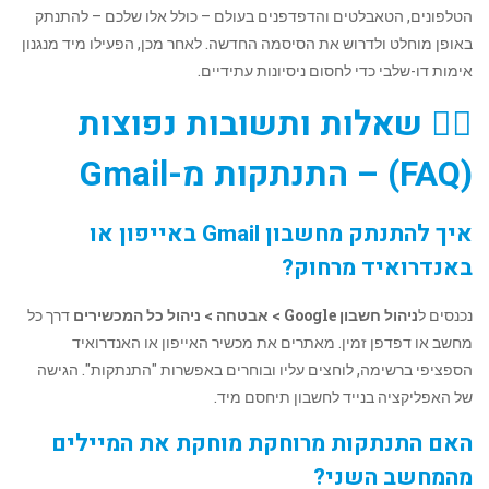
הטלפונים, הטאבלטים והדפדפנים בעולם – כולל אלו שלכם – להתנתק
באופן מוחלט ולדרוש את הסיסמה החדשה. לאחר מכן, הפעילו מיד מנגנון
אימות דו-שלבי כדי לחסום ניסיונות עתידיים.
🙋‍♂️ שאלות ותשובות נפוצות
(FAQ) – התנתקות מ-Gmail
איך להתנתק מחשבון Gmail באייפון או
באנדרואיד מרחוק?
נכנסים ל
ניהול חשבון Google > אבטחה > ניהול כל המכשירים
דרך כל
מחשב או דפדפן זמין. מאתרים את מכשיר האייפון או האנדרואיד
הספציפי ברשימה, לוחצים עליו ובוחרים באפשרות "התנתקות". הגישה
של האפליקציה בנייד לחשבון תיחסם מיד.
האם התנתקות מרוחקת מוחקת את המיילים
מהמחשב השני?