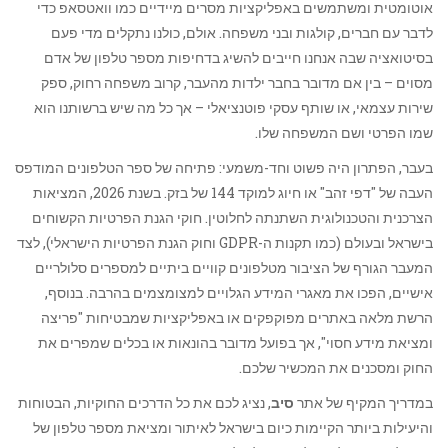
אוטומטית ומשתמשים באפליקציות מסרים מיידיים כמו וואטסאפ כדי
לדבר עם חברים, קולגות ובני משפחה. אולם, כולנו נתקלים מדי פעם
בסיטואציה שבה אנחנו חייבים להשיג בדחיפות מספר טלפון של אדם
מסוים – בין אם מדובר בחבר ילדות מהעבר, קרוב משפחה רחוק, ספק
שירות עצמאי, או שותף עסקי פוטנציאלי – אך כל מה שיש ברשותנו הוא
שמו הפרטי ושם המשפחה שלו.
בעבר, הפתרון היה פשוט וחד-משמעי: פתיחה של ספר הטלפונים המודפס
העבה של "דפי זהב" או חיוג למוקד 144 של בזק. בשנת 2026, המציאות
הצרכנית והטכנולוגית השתנתה לחלוטין. חוקי הגנת הפרטיות הקשוחים
בישראל ובעולם (כמו תקנות ה-GDPR וחוק הגנת הפרטיות הישראלי), לצד
המעבר הגורף של הציבור מטלפונים קוויים ביתיים למספרים סלולריים
אישיים, הפכו את מאגרי המידע הגלויים למצומצמים בהרבה. בנוסף,
הרשת מלאה באתרים מפוקפקים או באפליקציות שמבטיחות "פריצה
ומציאת מידע חסוי", אך בפועל מדובר בהונאות או בכלים שמפרים את
החוק ומסכנים את המכשיר שלכם.
במדריך המקיף של אתר
סיב
, נציג לכם את כל הדרכים החוקיות, הבטוחות
והיעילות ביותר הקיימות כיום בישראל לאיתור ומציאת מספר טלפון של