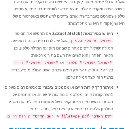
גוגל הוא כלי איתור מטורף, אך רוב האנשים פשוט מקלידים את השם
בצורה רגילה ומקבלים אלפי תוצאות לא רלוונטיות. כדי למצוא מספר
טלפון שפורסם בעבר ברשת, אתם צריכים להשתמש באופרטורים של
חיפוש (פקודות חיפוש מתקדמות):
חיפוש במירכאות (Exact Match):
אם תחפשו את הביטוי
, גוגל יציג לכם דפים שבהם מופיעה
ישראל ישראלי טלפון
המילה ישראל, דפים אחרים שבהם מופיעה המילה טלפון, וכן
הלאה. הפתרון הוא לשים את השם בתוך מירכאות:
או
.
"ישראל ישראלי" טלפון
"ישראל ישראלי" נייד
בצורה זו גוגל יציג אך ורק דפים שבהם השם המלא מופיע בדיוק
ברצף הזה, לצד המילה טלפון.
איתור דרך קורות חיים או מסמכים ציבוריים:
אנשים רבים מעלים
לרשת קורות חיים, מפרסמים מודעות יד שנייה, או חותמים על
מסמכים משפטיים ופרוטוקולים של עמותות המכילים את מספר
הטלפון שלהם. כדי למצוא קבצים כאלו, חפשו בגוגל:
או
.
"שם האדם" filetype:pdf
"שם האדם" קורות חיים