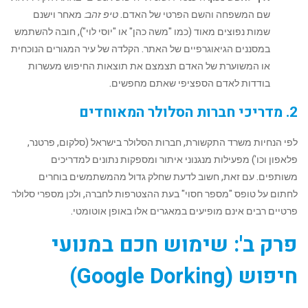
שם המשפחה והשם הפרטי של האדם.
טיפ זהב:
מאחר וישנם
שמות נפוצים מאוד (כמו "משה כהן" או "יוסי לוי"), חובה להשתמש
במסננים הגיאוגרפיים של האתר. הקלדה של עיר המגורים הנוכחית
או המשוערת של האדם תצמצם את תוצאות החיפוש מעשרות
בודדות לאדם הספציפי שאתם מחפשים.
2. מדריכי חברות הסלולר המאוחדים
לפי הנחיות משרד התקשורת, חברות הסלולר בישראל (סלקום, פרטנר,
פלאפון וכו') מפעילות מנגנוני איתור ומספקות נתונים למדריכים
משותפים. עם זאת, חשוב לדעת שחלק גדול מהמשתמשים בוחרים
לחתום על טופס "מספר חסוי" בעת ההצטרפות לחברה, ולכן מספרי סלולר
פרטיים רבים אינם מופיעים במאגרים אלו באופן אוטומטי.
פרק ב': שימוש חכם במנועי
חיפוש (Google Dorking)