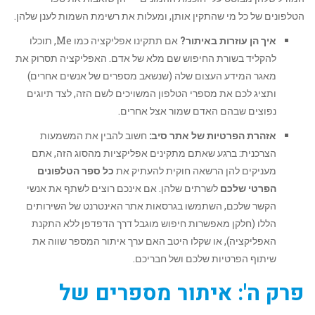
הטלפונים של כל מי שהתקין אותן, ומעלות את רשימת השמות לענן שלהן.
איך הן עוזרות באיתור?
אם תתקינו אפליקציה כמו Me, תוכלו
להקליד בשורת החיפוש שם מלא של אדם. האפליקציה תסרוק את
מאגר המידע העצום שלה (שנשאב מספרים של אנשים אחרים)
ותציג לכם את מספרי הטלפון המשויכים לשם הזה, לצד תיוגים
נפוצים שבהם האדם שמור אצל אחרים.
אזהרת הפרטיות של אתר סיב:
חשוב להבין את המשמעות
הצרכנית: ברגע שאתם מתקינים אפליקציות מהסוג הזה, אתם
מעניקים להן הרשאה חוקית להעתיק את
כל ספר הטלפונים
הפרטי שלכם
לשרתים שלהן. אם אינכם רוצים לשתף את אנשי
הקשר שלכם, השתמשו בגרסאות אתר האינטרנט של השירותים
הללו (חלקן מאפשרות חיפוש מוגבל דרך הדפדפן ללא התקנת
האפליקציה), או שקלו היטב האם ערך איתור המספר שווה את
שיתוף הפרטיות שלכם ושל חבריכם.
פרק ה': איתור מספרים של