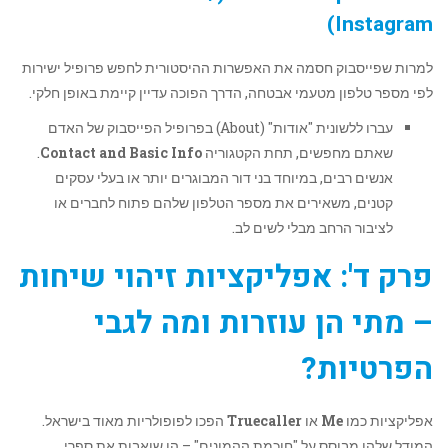
Instagram)
למרות שפייסבוק חסמה את האפשרות ההיסטורית לחפש פרופיל ישירות
לפי מספר טלפון מטעמי אבטחה, הדרך הפוכה עדיין קיימת באופן חלקי.
עברו ללשונית "אודות" (About) בפרופיל הפייסבוק של האדם
שאתם מחפשים, תחת הקטגוריה
Contact and Basic Info
.
אנשים רבים, במיוחד בני דור המבוגרים יותר או בעלי עסקים
קטנים, משאירים את מספר הטלפון שלהם פתוח לחברים או
לציבור הרחב מבלי לשים לב.
פרק ד': אפליקציות זיהוי שיחות
– מתי הן עוזרות ומה לגבי
הפרטיות?
אפליקציות כמו
Me
או
Truecaller
הפכו לפופולריות מאוד בישראל.
המודל שלהן מבוסס על "חוכמת ההמונים" – הן שואבות את ספרי