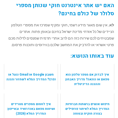
האם יש אתר אינטרנט חוקי שנותן מספרי
סלולר של כולם בחינם?
לא.
אין שום מאגר מידע רשמי, חוקי ומקיף שמרכז את מספרי הטלפון
הניידים של כל אזרחי מדינת ישראל בחינם ובאופן פתוח. אתרים
שמבטיחים לכם שירות כזה הם לרוב אתרי תרמית שמנסים לדלות מכם
פרטי אשראי או להדביק את המחשב שלכם בווירוסים ותוכנות פרסום.
עוד באותו הנושא:
איך לבדוק אם מספר טלפון הוא
חשבון Google או Gmail ננעל או
ספאם או הונאה? מדריך האבחון
נפרץ? המדריך המלא לשחזור והגנה
וההגנה הדיגיטלית
חיפוש אנשים ברשתות חברתיות:
איך לחסום מספרים מטרידים
המדריך המלא לאיתור פרופילים
ושיחות ספאם באנדרואיד ובאייפון:
בצורה חוקית ובטוחה
המדריך המלא (2026)