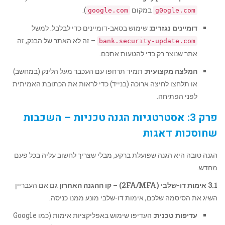
במקום
).
google.com
g0ogle.com
דומיינים נגזרים:
שימוש בסאב-דומיינים כדי לבלבל. למשל
– זה לא האתר של הבנק, זה
bank.security-update.com
אתר שנוצר רק כדי להטעות אתכם.
המלצה מקצועית:
תמיד תרחפו עם העכבר מעל הלינק (במחשב)
או תלחצו לחיצה ארוכה (בנייד) כדי לראות את הכתובת האמיתית
לפני הפתיחה.
פרק 3: אסטרטגיות הגנה טכניות – השכבות
שחוסכות דאגות
הגנה טובה היא הגנה שפועלת ברקע, מבלי שצריך לחשוב עליה בכל פעם
מחדש.
3.1 אימות דו-שלבי (2FA/MFA) – קו ההגנה האחרון
גם אם העבריין
השיג את הסיסמה שלכם, אימות דו-שלבי מונע ממנו כניסה.
עדיפות טכנית:
העדיפו שימוש באפליקציות אימות (כמו Google