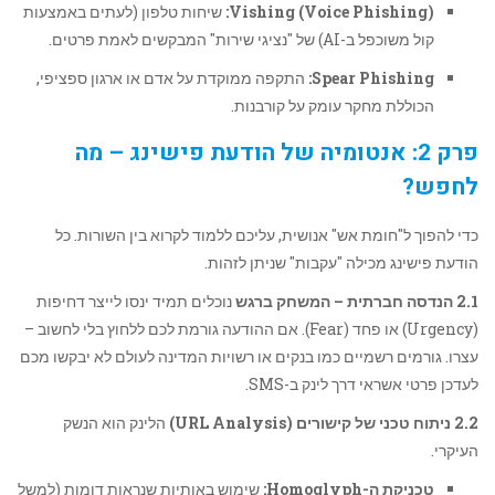
Vishing (Voice Phishing):
שיחות טלפון (לעתים באמצעות
קול משוכפל ב-AI) של "נציגי שירות" המבקשים לאמת פרטים.
Spear Phishing:
התקפה ממוקדת על אדם או ארגון ספציפי,
הכוללת מחקר עומק על קורבנות.
פרק 2: אנטומיה של הודעת פישינג – מה
לחפש?
כדי להפוך ל"חומת אש" אנושית, עליכם ללמוד לקרוא בין השורות. כל
הודעת פישינג מכילה "עקבות" שניתן לזהות.
2.1 הנדסה חברתית – המשחק ברגש
נוכלים תמיד ינסו לייצר דחיפות
(Urgency) או פחד (Fear). אם ההודעה גורמת לכם ללחוץ בלי לחשוב –
עצרו. גורמים רשמיים כמו בנקים או רשויות המדינה לעולם לא יבקשו מכם
לעדכן פרטי אשראי דרך לינק ב-SMS.
2.2 ניתוח טכני של קישורים (URL Analysis)
הלינק הוא הנשק
העיקרי.
טכניקת ה-Homoglyph:
שימוש באותיות שנראות דומות (למשל