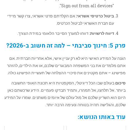
"Sign out from all devices".
ביטול כרטיסי אשראי:
אם הקלדתם פרטי אשראי, צרו קשר מיידי
עם חברת האשראי לביטול הכרטיס.
דיווח לרשויות:
דווחו למערך הסייבר הלאומי במידת הצורך.
פרק 5: חינוך סביבתי – למה זה חשוב ב-2026?
הגנה על המידע האישי היא לא רק עניין אישי, אלא אחריות חברתית. אם
אתם מלמדים את בני המשפחה המבוגרים שלכם, או את הילדים, להזהר
מפישינג – אתם מקטינים את סיכויי ההצלחה של תעשיית הפישינג כולה.
סיכום
בעולם שבו הכל דיגיטלי, הסקפטיות היא תכונת האופי החשובה
ביותר. אל תלחצו, אל תמהרו, ותמיד תבדקו פעמיים. הידע שרכשתם כאן
היום הוא השריון שלכם אל מול עולם של איומים משתנים. שמרו על המידע
שלכם, והגלישה תהיה בטוחה ונעימה הרבה יותר.
עוד באותו הנושא: