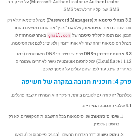
Authenticator או Microsoft Authenticator) על פני קוד ב-
SMS, שכן קל יותר לשכפל SMS.
3.2 מנהלי סיסמאות (Password Managers)
מנהל סיסמאות לא רק
זוכר עבורכם את הסיסמאות, אלא גם "מבין" אם אתם נמצאים באתר
הנכון. אם תנסו להקליד סיסמה של
באתר שמתחזה לו,
gmail.com
מנהל הסיסמאות יזהה שזה לא אותו דומיין ולא יציע לכם את הסיסמה.
3.3 אבטחת דפדפן ו-DNS
שימוש בשירותי DNS מאובטחים (כמו
Cloudflare 1.1.1.2) יכול לחסום אוטומטית גישה לאתרים שמוכרים
כאתרי פישינג, עוד לפני שהם עולים על המסך שלכם.
פרק 4: תוכנית תגובה במקרה של חשיפה
נפלתם? זה קורה גם לטובים ביותר. העיקר הוא המהירות שבה פועלים.
4.1 שלבי התגובה המיידיים:
שינוי סיסמאות:
שנו סיסמאות בכל החשבונות המקושרים, לא רק
בחשבון שנפרץ.
ניתוק גישות:
דרך הגדרות החשבון (בגוגל, פייסבוק וכו'), בצעו