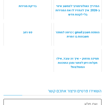
המדריך האולטימטיבי למחשב איטי
בדיקת מהירות
ב-2026: איך להחזיר לו את המהירות
בלי לקנות חדש
הוספת חשבון gmail | כניסה למספר
פס רחב
חשבונות בו זמנית
תמיכה מרחוק – איך זה עובד, אילו
תקלות ניתן לפתור ומהן התוכנות
המומלצות?
השאירו פרטים וניצור אתכם קשר
שם
מלא