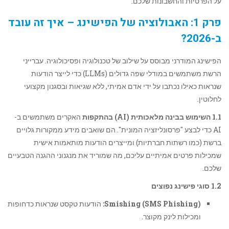
על הפרטיות והחשבונות שלכם.
פרק 1: האבולוציה של הפישינג – איך זה עובד
ב-2026?
הפישינג המודרני מבוסס על שילוב של טכנולוגיה ופסיכולוגיה. עברייני
הרשת משתמשים במודלי שפה גדולים (LLMs) כדי לייצר הודעות
שנראות כאילו נכתבו על ידי אדם אמיתי, ללא שגיאות ובסגנון מקצועי
לחלוטין.
1.1 השימוש בבינה מלאכותית (AI) בהתקפות
האקרים משתמשים ב-
AI כדי לבצע "פרסונליזציה המונית". הם שואבים מידע ממקורות גלויים
ברשת (כמו רשתות חברתיות) ומייצרים הודעות מותאמות אישית
שמכילות פרטים אמיתיים עליכם, מה שמוריד את מנגנוני ההגנה הטבעיים
שלכם.
1.2 סוגי פישינג נפוצים
Smishing (SMS Phishing):
הודעות טקסט שנראות כדחופות
ומכילות לינק מקוצר.