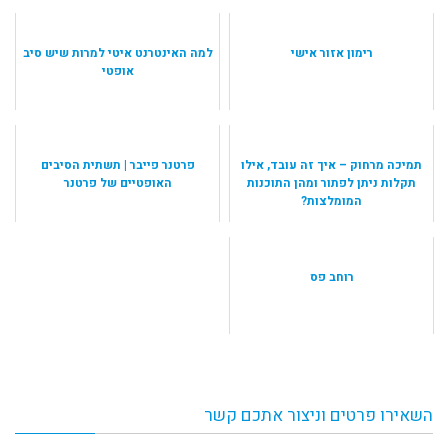
רימון אזור אישי
למה האינטרנט איטי למרות שיש סיב
אופטי
תמיכה מרחוק – איך זה עובד, אילו
פרטנר פייבר | תשתית הסיבים
תקלות ניתן לפתור ומהן התוכנות
האופטיים של פרטנר
המומלצות?
רוחב פס
השאירו פרטים וניצור אתכם קשר