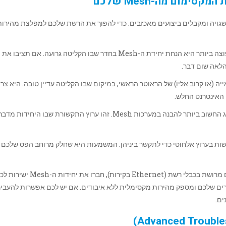
ינים אותה בצורה שגויה ומקבלים ביצועים מאכזבים. כדי להפוך את הרשת שלכם למפלצת מהירות
הטעות הנפוצה ביותר היא הנחת יחידת ה-Mesh בחדר שבו הקליטה גרועה. אם תציבו את
הלאה שום דבר.
ת ה-Mesh בטווח הראייה (או קרוב אליו) של הראוטר הראשי, במיקום שבו הקליטה עדיין טובה. היא צר
 האינטרנט החלש.
זהו המושג החשוב ביותר להבנה במערכות Mesh. זהו ערוץ התקשורת שבו היחידות מ
ת בערוץ אלחוטי כדי לתקשר ביניהן. המשמעות היא שחלק מרוחב הפס שלכם נ
אם הבית שלכם מרושת בכבלי רשת (Ethernet בקירות), חברו את
ים שלכם ומספק מהירות מקסימלית ללא איבודים. אם יש לכם אפשרות להעביר
ים.