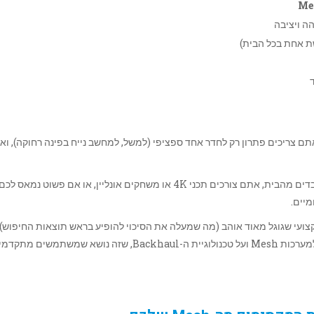
ה ויציבה
ת אחת בכל הבית)
ם צריכים פתרון רק לחדר אחד ספציפי (למשל, למחשב נייח בפינה רחוקה), ואי
יש לכם בית גדול, אתם עובדים מהבית, אתם צורכים תכני 4K או משחקים אונליין, או אם פשוט נמאס לכם
מיים.
ם ולתת לו ערך מוסף מקצועי שגוגל מאוד אוהב (מה שמעלה את הסיכוי להופיע בראש תוצאות החיפוש)
נוסיף פרק עומק טכני על התקנה נכונה ופתרון בעיות ספציפי למערכות Mesh ועל טכנולוגיית ה-Backhaul, שזה נושא שמשתמשים 