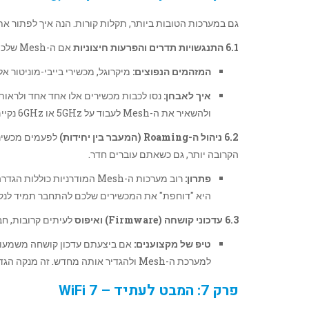
גם במערכות הטובות ביותר, תקלות קורות. הנה איך לפתור את
6.1 התנגשויות תדרים והפרעות חיצוניות
אם ה-Mesh שלכם מקרטע, ייתכן שיש מכשירים אלקטרוניים בבית ש"מרעישים" על התדרים שלכם.
המזהמים הנפוצים:
מיקרוגל, מכשירי בייבי-מוניטור א
איך לאבחן:
ולהשאיר את ה-Mesh לעבוד על 5GHz או 6GHz נקיים.
6.2 ניהול ה-Roaming (המעבר בין יחידות)
הקרובה יותר, גם כשאתם עוברים חדר.
פתרון:
רוב מערכות ה-Mesh המודרניות כוללות הגדרה שנקראת
היא "דוחפת" את המכשירים שלכם להתחבר תמיד לנקו
6.3 עדכוני קושחה (Firmware) ואיפוס
לעיתים קרובות, חב
טיפ של מקצוענים:
למערכת ה-Mesh ולהגדיר אותה מחדש. זה מנקה הגדרות "זבל" שנצברו עם הזמן ומונע בעיות תאימות.
פרק 7: המבט לעתיד – WiFi 7