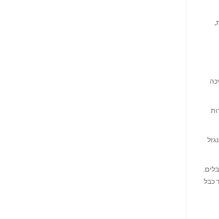
,
יכה
דברות
גזל
 יחידות ה-Mesh ישירות לכבלים.
 כבל