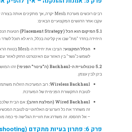
פרק 5: אמנות ההתקנה – איך להפיק את המקסימום מה-Mesh שלכם
רבים רוכשים מערכת Mesh יקרה, אך מתק
עקבו אחר הדגשים המקצועיים הבאים:
5.1 המיקום הוא הכל (Placement Strategy)
היחידה בחדר "מת" שבו אין קליטה בכלל, היא לא תוכל לשדר 
הכלל המקצועי:
הציבו את יחיד
לשמש כ"גשר" בין האזור עם האינטרנט החזק לאזור עם
5.2 טכנולוגיית ה-Backhaul (ה"צינור" הפנימי)
בינן לבין עצמן.
Wireless Backhaul:
רוב המערכות הזולות משתמשו
לטובת התקשורת הפנימית של המערכת.
Wired Backhaul (המלצת הזהב):
זה משחרר את כל הערוצים האלחוטיים לטובת המכשיר
– אל תהססו. זה משדרג את חוויית הגלישה פי כמה מונ
פרק 6: פתרון בעיות מתקדם (Advanced Troubleshooting)