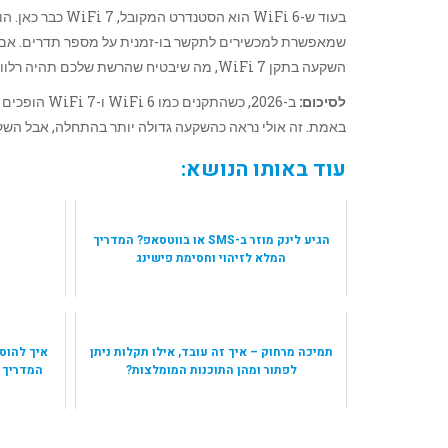
השקעה בתקן WiFi 7, מה שיבטיח שהרשת שלכם תהיה רלוונטית לשנים רבות קדימה ללא צורך בשדרוג נוסף.
לסיכום:
באמת. זה אולי נראה כהשקעה גדולה יותר בהתחלה, אבל השק
עוד באותו הנושא:
הגיע לינק מוזר ב-SMS או בווטסאפ? המדריך
המלא לזיהוי וחסימת פישינג
תמיכה מרחוק – איך זה עובד, אילו תקלות ניתן
לפתור ומהן התוכנות המומלצות?