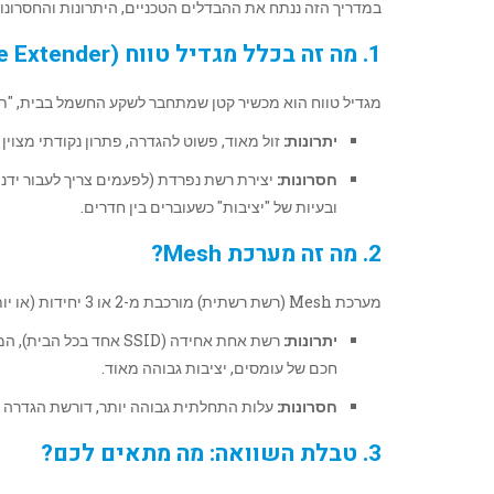
במדריך הזה ננתח את ההבדלים הטכניים, היתרונות והחסרונו
1. מה זה בכלל מגדיל טווח (Range Extender)?
מגדיל טווח הוא מכשיר קטן שמתחבר לשקע החשמל בבית, "ת
יתרונות:
זול מאוד, פשוט להגדרה, פתרון נקודתי מצוין
חסרונות:
יצירת רשת נפרדת (לפעמים צריך לעבור ידנית
ובעיות של "יציבות" כשעוברים בין חדרים.
2. מה זה מערכת Mesh?
מערכת Mesh (רשת רשתית) מורכבת מ-2 או 3 יחידות (או יותר) שעובדות בתיאום מושלם. בניגוד למגדיל טווח, כאן מדובר במערכת אחת חכמה.
יתרונות:
חכם של עומסים, יציבות גבוהה מאוד.
חסרונות:
עלות התחלתית גבוהה יותר, דורשת הגדרה ר
3. טבלת השוואה: מה מתאים לכם?