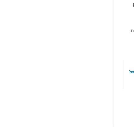
Mul
חכם
של