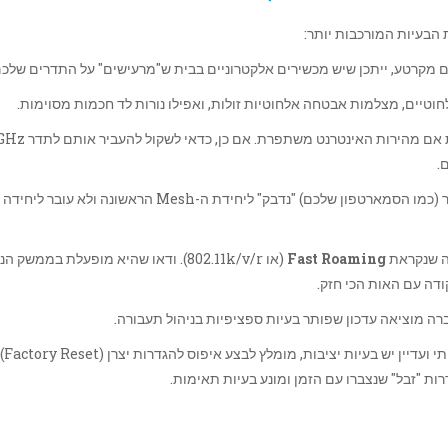
 הבעיות המורכבות יותר:
לחוטיים, מצלמות אבטחה אלחוטיות זולות, ואפילו נורות לד חכמות מסוימות.
נסו לכבות מכשירים אלו אחד אחד ולראות אם מהירות האינטרנ
לפעמים מכשיר (כמו הסמארטפון שלכם) "נדבק" ליחידת ה-Mesh הראשונה ולא עובר ליחידה
Fast Roaming
(או 802.11k/v/r). ודאו שהיא מופעלת בממשק ה
דה עם האות הכי חזק.
רה מוציאה עדכון שפותר בעיות ספציפיות בניהול תעבורה.
אם ביצעתם עדכון קושחה משמעותי ועדיין יש בעיות יציבות, מומלץ לבצע איפוס להגדרות יצרן (Factory Reset)