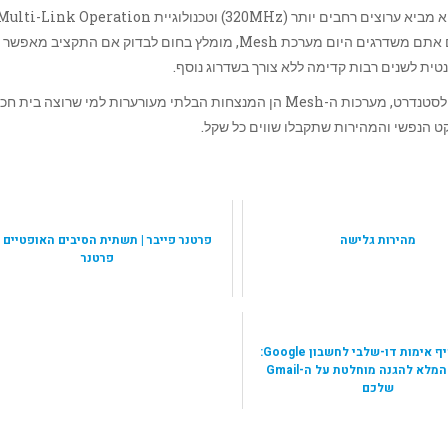
בעוד ש-WiFi 6 הוא הסטנדרט המקובל, WiFi 7 כבר כאן. הוא מביא ערוצים רחבים יותר (320MHz) וטכנולוגיית ti-Link Operation
שמאפשרת למכשירים לתקשר בו-זמנית על מספר תדרים. אם אתם משדרגים היום מערכת Mesh, מומלץ בחום לבדוק אם התקציב מאפשר
ב-2026, כשהתקנים כמו WiFi 6 ו-WiFi 7 הופכים לסטנדרט, מערכות ה-Mesh הן המנצחות הבלתי מעורערות למי שרוצה בית 
ט הנפשי והמהירות שתקבלו שווים כל שקל.
מהירות גלישה
פרטנר פייבר | תשתית הסיבים האופטיים 
פרטנר
איך להוסיף אימות דו-שלבי לחשבון Google:
המדריך המלא להגנה מוחלטת על ה-Gmail
שלכם