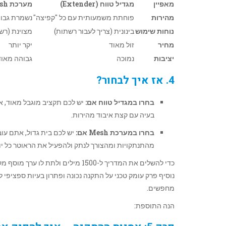
מאפיין
מגדיל טווח (Extender)
מערכת Mesh
מהירות
פוחתת משמעותית עם כל "קפיצה"
נשמרת גבוה
נוחות שימוש
בינונית (צריך לעבור רשתות)
מצוינת (רש
מחיר
זול מאוד
יקר יותר
יציבות
נמוכה
גבוהה מאוד
4. אז איך לבחור?
בחרו במגדיל טווח אם:
יש לכם תקציב מוגבל מאוד, את
בעיה עם קצת איבוד מהירות.
בחרו במערכת Mesh אם:
מהתנתקויות ומהצורך לנתק ולהפעיל את הראוטר כל יו
כדי להשלים את המדריך ל-1500 מילי
מחפשים.
הנה התוספת: