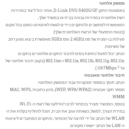
ממשק אלחוטי
באמצעות התקן D-Link DVG-5402G/GF, אתה יכול ליצור במהירות
רשת אלחוטית במהירות גבוהה בבית או במשרד שלך,
המאפשרת למחשבים ולהתקנים ניידים לגשת לאינטרנט כמעט בכל מקום
(בטווח התפעולי של הרשת האלחוטית שלך).
פעילות בו-זמנית של פס 2.4GHz ופס 5GHz מאפשרת ביצוע מגוון רחב
של משימות.
הנתב יכול לפעול כתחנת בסיס לחיבור התקנים אלחוטיים בתקנים
802.11a, 802.11b, 802.11g, 802.11n ו-802.11ac (בקצב חיבור אלחוטי של
2
עד 1167Mbps
).
חיבור אלחוטי מאובטח
הנתב תומך במספר פונקציות עבור הממשק האלחוטי:
מספר תקני אבטחה (WEP, WPA/WPA2), סינון כתובות MAC, WPS,
WMM.
בנוסף, המכשיר מצויד בכפתור לכיבוי/הדלקה של רשת ה-Wi-Fi.
במידת הצורך, למשל, כשאתה עוזב את הבית, תוכל להחליף בקלות את ה-
WLAN של הנתב על ידי לחיצה על הכפתור, והתקנים המחוברים ליציאות
ה-LAN של הנתב יישארו מקוונים.