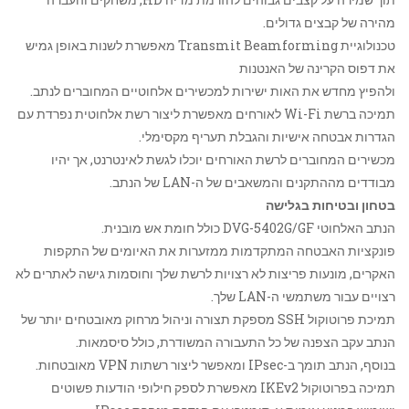
מהירה של קבצים גדולים.
טכנולוגיית Transmit Beamforming מאפשרת לשנות באופן גמיש
את דפוס הקרינה של האנטנות
ולהפיץ מחדש את האות ישירות למכשירים אלחוטיים המחוברים לנתב.
תמיכה ברשת Wi-Fi לאורחים מאפשרת ליצור רשת אלחוטית נפרדת עם
הגדרות אבטחה אישיות והגבלת תעריף מקסימלי.
מכשירים המחוברים לרשת האורחים יוכלו לגשת לאינטרנט, אך יהיו
מבודדים מההתקנים והמשאבים של ה-LAN של הנתב.
בטחון ובטיחות בגלישה
הנתב האלחוטי DVG-5402G/GF כולל חומת אש מובנית.
פונקציות האבטחה המתקדמות ממזערות את האיומים של התקפות
האקרים, מונעות פריצות לא רצויות לרשת שלך וחוסמות גישה לאתרים לא
רצויים עבור משתמשי ה-LAN שלך.
תמיכת פרוטוקול SSH מספקת תצורה וניהול מרחוק מאובטחים יותר של
הנתב עקב הצפנה של כל התעבורה המשודרת, כולל סיסמאות.
בנוסף, הנתב תומך ב-IPsec ומאפשר ליצור רשתות VPN מאובטחות.
תמיכה בפרוטוקול IKEv2 מאפשרת לספק חילופי הודעות פשוטים