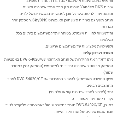
ושימוש במנוע אימות א-סימטרי עם הגדרת מנהרת IPsec.
שירות Yandex.DNS מובנה מגן מפני אתרי אינטרנט זדוניים
והונאה ועוזר לחסום גישה לתוכן למבוגרים במכשירים של ילדים.
הנתב תומך גם בשירות סינון תוכן האינטרנט SkyDNS, המספק יותר
הגדרות
והזדמנויות לחוויית אינטרנט בטוחה יותר למשתמשים ביתיים בכל
הגילאים
ולפעילויות מקצועיות של משתמשים ארגוניים.
תצורה ועדכון קלים
ניתן להגדיר את ההגדרות של הנתב האלחוטי DVG-5402G/GF באמצעות
הממשק מבוסס האינטרנט הידידותי למשתמש (הממשק זמין במספר
שפות).
אשף התצורה מאפשר לך להעביר במהירות את DVG-5402G/GF לאחד
מהמצבים הבאים:
נתב (לחיבור לספק אינטרנט קווי או אלחוטי)
נקודת גישה ועוד אפשרויות.
כמו כן, DVG-5402G/GF תומך בתצורה וניהול באמצעות אפליקציה לנייד
עבור סמארטפונים של אנדרואיד ואייפון.