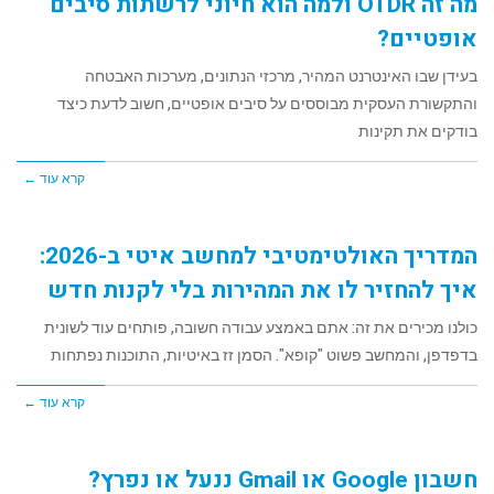
מה זה OTDR ולמה הוא חיוני לרשתות סיבים
אופטיים?
בעידן שבו האינטרנט המהיר, מרכזי הנתונים, מערכות האבטחה
והתקשורת העסקית מבוססים על סיבים אופטיים, חשוב לדעת כיצד
בודקים את תקינות
קרא עוד ←
המדריך האולטימטיבי למחשב איטי ב-2026:
איך להחזיר לו את המהירות בלי לקנות חדש
כולנו מכירים את זה: אתם באמצע עבודה חשובה, פותחים עוד לשונית
בדפדפן, והמחשב פשוט "קופא". הסמן זז באיטיות, התוכנות נפתחות
קרא עוד ←
חשבון Google או Gmail ננעל או נפרץ?