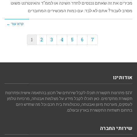
מכירים את זה שאתם נכנסים לחדר השינה או לממ"ד והאינטרנט פשוט
מסרב לעבוד? אתם לא לבד. עם כמות המכשירים המחוברים
קרא עוד ←
1
2
3
4
5
6
7
אודותינו
SIV פתרונות תקשורת תוכלו לקבל שירותים של תכנון בהתאמה אישית ופתרונות
תקשורת מתקדמים. כאן תוכלו לקבל מידע על מצלמות אבטחה, מרכזיות טלפון
לעסקים, מערכות מיגון ואבטחה, טכנולוגיות בית חכם וכל מה שחדש היום
בתחום תשתיות התקשורת בארץ ובעולם.
שירותי החברה